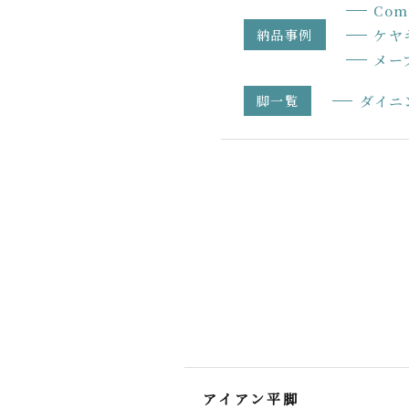
Com
納品事例
ケヤ
メー
脚一覧
ダイニ
アイアン平脚