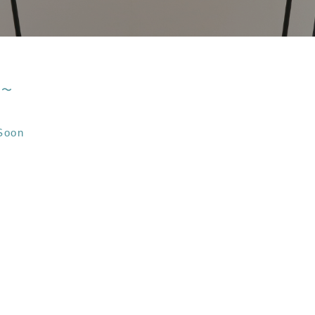
m〜
Soon