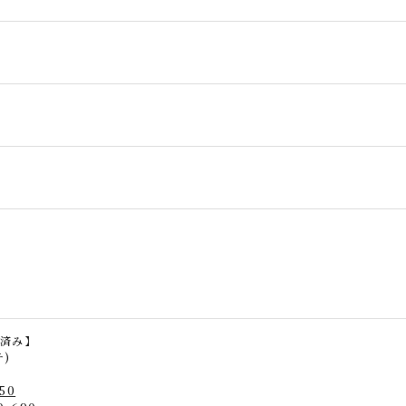
済み】
チ)
50