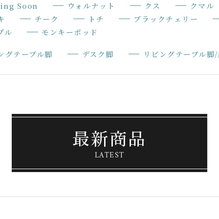
ing Soon
ウォルナット
クス
クマル
キ
チーク
トチ
ブラックチェリー
プル
モンキーポッド
ングテーブル脚
デスク脚
リビングテーブル脚
最新商品
LATEST