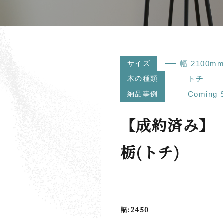
サイズ
幅 2100m
木の種類
トチ
納品事例
Coming 
【成約済み】
栃(トチ)
幅:2450