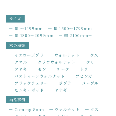
サイズ
幅 〜1499mm
幅 1500〜1799mm
幅 1800〜2099mm
幅 2100mm〜
木の種類
イエローポプラ
ウォルナット
クス
クマル
クラロウォルナット
クリ
ケヤキ
セン
チーク
トチ
バストゥーンウォルナット
ブビンガ
ブラックチェリー
ポプラ
メープル
モンキーポッド
ヤナギ
納品事例
Coming Soon
ウォルナット
クス