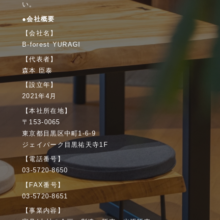
い。
●会社概要
【会社名】
B-forest YURAGI
【代表者】
森本 臣泰
【設立年】
2021年4月
【本社所在地】
〒153-0065
東京都目黒区中町1-6-9
ジェイパーク目黒祐天寺1F
【電話番号】
03-5720-8650
【FAX番号】
03-5720-8651
【事業内容】