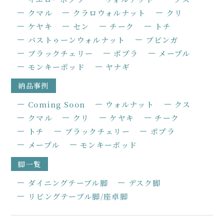
クマル
クラロウォルナット
クリ
ケヤキ
セン
チーク
トチ
バストゥーンウォルナット
ブビンガ
ブラックチェリー
ポプラ
メープル
モンキーポッド
ヤナギ
納品事例
Coming Soon
ウォルナット
クス
クマル
クリ
ケヤキ
チーク
トチ
ブラックチェリー
ポプラ
メープル
モンキーポッド
脚一覧
ダイニングテーブル脚
デスク脚
リビングテーブル脚/座卓脚