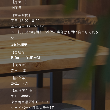
【定休日】
火曜日
【営業時間】
平日 12:00-18:00
土日祝日 12:00-19:00
※上記以外の時間帯ご希望の場合はお問い合わせくださ
い。
●会社概要
【会社名】
B-forest YURAGI
【代表者】
森本 臣泰
【設立年】
2021年4月
【本社所在地】
〒153-0065
東京都目黒区中町1-6-9
ジェイパーク目黒祐天寺1F