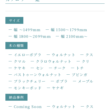
サイズ
幅 〜1499mm
幅 1500〜1799mm
幅 1800〜2099mm
幅 2100mm〜
木の種類
イエローポプラ
ウォルナット
クス
クマル
クラロウォルナット
クリ
ケヤキ
セン
チーク
トチ
バストゥーンウォルナット
ブビンガ
ブラックチェリー
ポプラ
メープル
モンキーポッド
ヤナギ
納品事例
Coming Soon
ウォルナット
クス