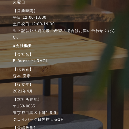
火曜日
【営業時間】
平日 12:00-18:00
土日祝日 12:00-19:00
※上記以外の時間帯ご希望の場合はお問い合わせくださ
い。
●会社概要
【会社名】
B-forest YURAGI
【代表者】
森本 臣泰
【設立年】
2021年4月
【本社所在地】
〒153-0065
東京都目黒区中町1-6-9
ジェイパーク目黒祐天寺1F
【電話番号】