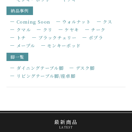
納品事例
Coming Soon
ウォルナット
クス
クマル
クリ
ケヤキ
チーク
トチ
ブラックチェリー
ポプラ
メープル
モンキーポッド
脚一覧
ダイニングテーブル脚
デスク脚
リビングテーブル脚/座卓脚
最新商品
LATEST