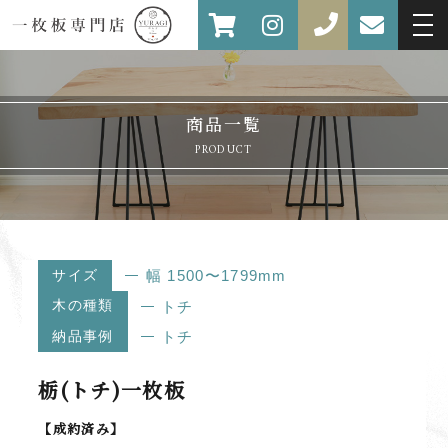
商品一覧
PRODUCT
サイズ
幅 1500〜1799mm
木の種類
トチ
納品事例
トチ
栃(トチ)一枚板
【成約済み】