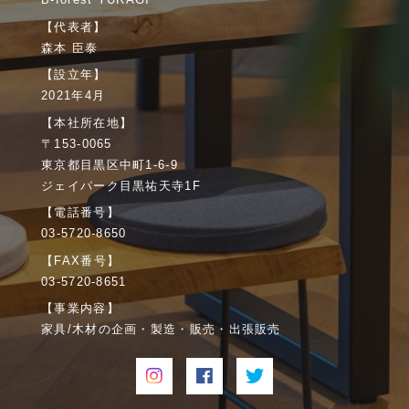
【代表者】
森本 臣泰
【設立年】
2021年4月
【本社所在地】
〒153-0065
東京都目黒区中町1-6-9
ジェイパーク目黒祐天寺1F
【電話番号】
03-5720-8650
【FAX番号】
03-5720-8651
【事業内容】
家具/木材の企画・製造・販売・出張販売