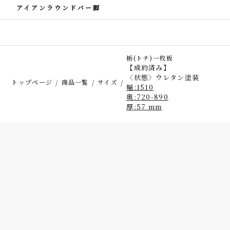
アイアンラウンドバー脚
栃(トチ)一枚板
【成約済み】
〈状態〉ウレタン塗装
トップページ
商品一覧
サイズ
幅:1510
奥:720-890
厚:57 mm