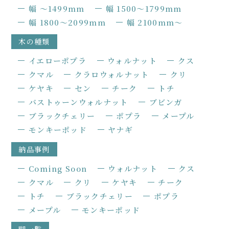
幅 〜1499mm
幅 1500〜1799mm
幅 1800〜2099mm
幅 2100mm〜
木の種類
イエローポプラ
ウォルナット
クス
クマル
クラロウォルナット
クリ
ケヤキ
セン
チーク
トチ
バストゥーンウォルナット
ブビンガ
ブラックチェリー
ポプラ
メープル
モンキーポッド
ヤナギ
納品事例
Coming Soon
ウォルナット
クス
クマル
クリ
ケヤキ
チーク
トチ
ブラックチェリー
ポプラ
メープル
モンキーポッド