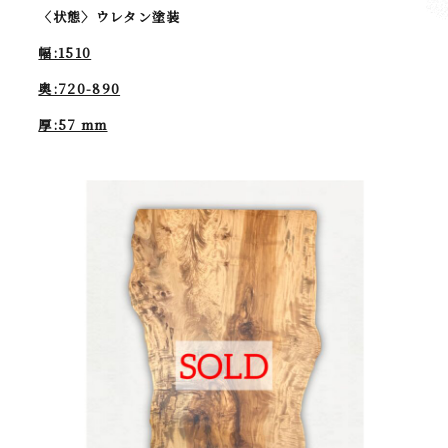
〈状態〉ウレタン塗装
幅:1510
奥:720-890
厚:57 mm