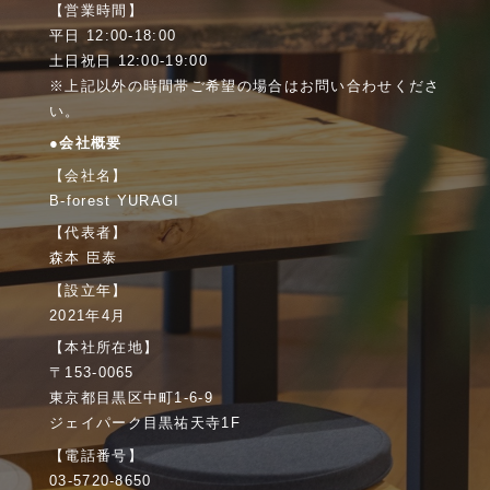
【営業時間】
平日 12:00-18:00
土日祝日 12:00-19:00
※上記以外の時間帯ご希望の場合はお問い合わせくださ
い。
●会社概要
【会社名】
B-forest YURAGI
【代表者】
森本 臣泰
【設立年】
2021年4月
【本社所在地】
〒153-0065
東京都目黒区中町1-6-9
ジェイパーク目黒祐天寺1F
【電話番号】
03-5720-8650