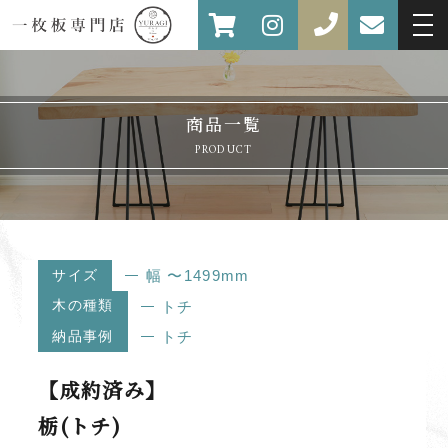
商品一覧
PRODUCT
サイズ
幅 〜1499mm
木の種類
トチ
納品事例
トチ
【成約済み】
栃(トチ)