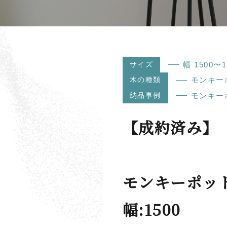
サイズ
幅 1500〜
木の種類
モンキー
納品事例
モンキー
【成約済み】
モンキーポッ
幅:1500